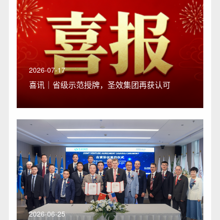
2026-07-17
喜讯｜省级示范授牌，圣效集团再获认可
2026-06-25