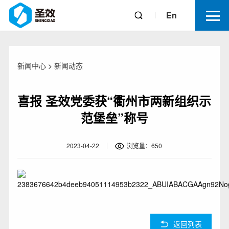
En
新闻中心
>
新闻动态
喜报 圣效党委获“衢州市两新组织示
范堡垒”称号
2023-04-22
浏览量：650
返回列表