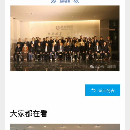
返回列表
大家都在看