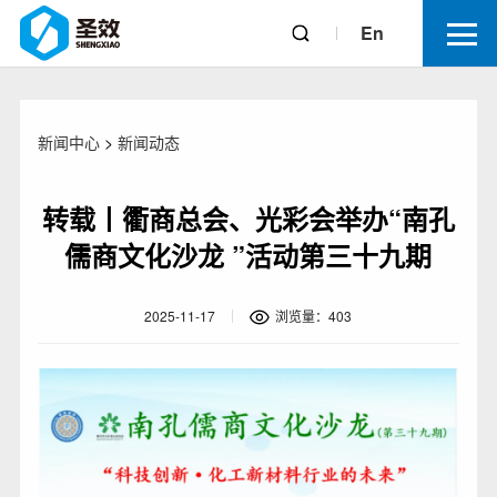
En
新闻中心
>
新闻动态
转载丨衢商总会、光彩会举办“南孔
儒商文化沙龙 ”活动第三十九期
2025-11-17
浏览量：403