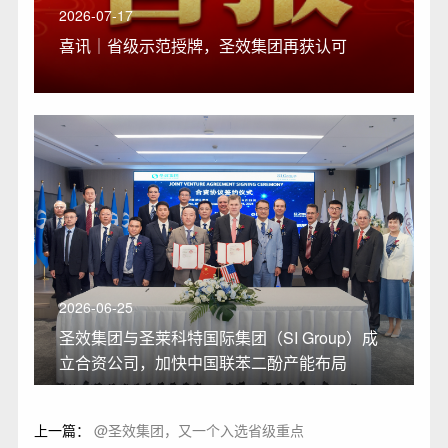
2026-07-17
喜讯｜省级示范授牌，圣效集团再获认可
2026-06-25
圣效集团与圣莱科特国际集团（SI Group）成
立合资公司，加快中国联苯二酚产能布局
上一篇：
@圣效集团，又一个入选省级重点