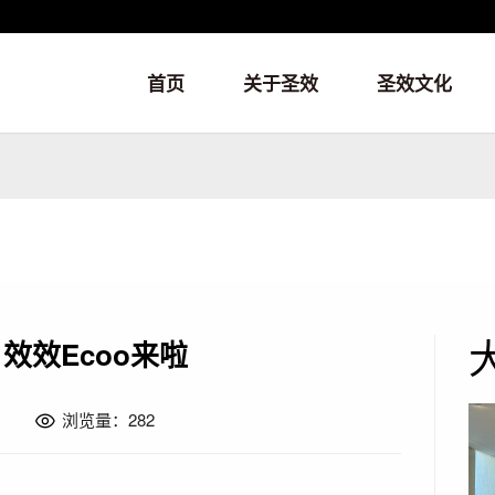
首页
关于圣效
圣效文化
 效效Ecoo来啦
浏览量：282