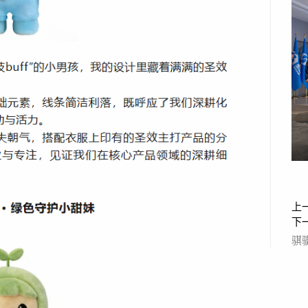
上
下
骐