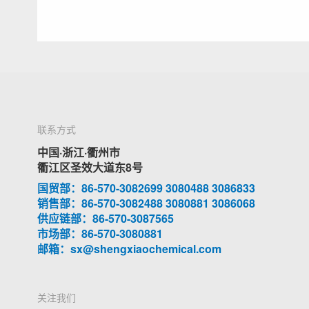
联系方式
中国·浙江·衢州市
衢江区圣效大道东8号
国贸部：86-570-3082699 3080488 3086833
销售部：86-570-3082488 3080881 3086068
供应链部：86-570-3087565
市场部：86-570-3080881
邮箱：sx@shengxiaochemical.com
关注我们