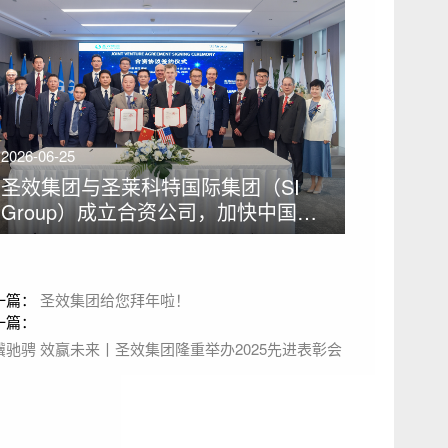
2026-06-25
圣效集团与圣莱科特国际集团（SI
Group）成立合资公司，加快中国联
苯二酚产能布局
一篇：
圣效集团给您拜年啦！
一篇：
骥驰骋 效赢未来丨圣效集团隆重举办2025先进表彰会