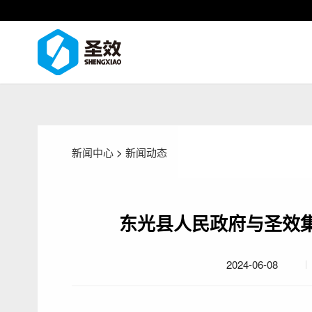
新闻中心
>
新闻动态
东光县人民政府与圣效
2024-06-08