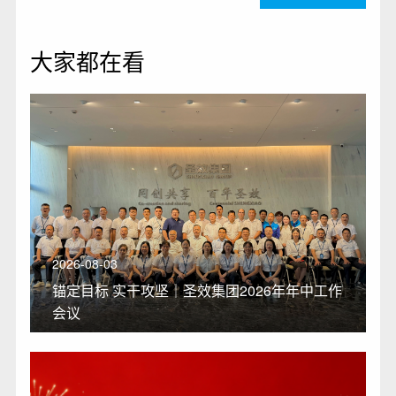
大家都在看
2026-08-03
锚定目标 实干攻坚｜圣效集团2026年年中工作
会议