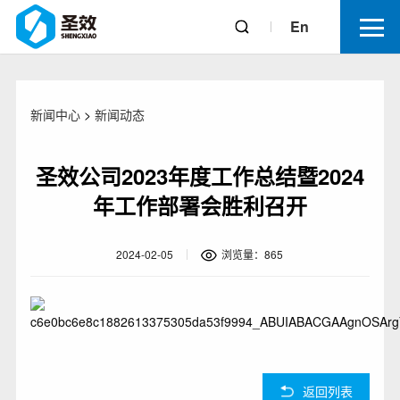
En
新闻中心
>
新闻动态
圣效公司2023年度工作总结暨2024
年工作部署会胜利召开
2024-02-05
浏览量：865
返回列表